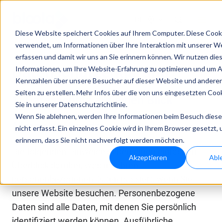
DE
Diese Website speichert Cookies auf Ihrem Computer. Diese Coo
verwendet, um Informationen über Ihre Interaktion mit unserer W
erfassen und damit wir uns an Sie erinnern können. Wir nutzen die
Datenschutzerklärung
Informationen, um Ihre Website-Erfahrung zu optimieren und um 
Kennzahlen über unsere Besucher auf dieser Website und andere
Seiten zu erstellen. Mehr Infos über die von uns eingesetzten Coo
1. Datenschutz auf einen Blick
Sie in unserer Datenschutzrichtlinie.
Wenn Sie ablehnen, werden Ihre Informationen beim Besuch dies
Allgemeine Hinweise
nicht erfasst. Ein einzelnes Cookie wird in Ihrem Browser gesetzt,
erinnern, dass Sie nicht nachverfolgt werden möchten.
Die folgenden Hinweise geben einen einfachen
Akzeptieren
Abl
Überblick darüber, was mit Ihren
personenbezogenen Daten passiert, wenn Sie
unsere Website besuchen. Personenbezogene
Daten sind alle Daten, mit denen Sie persönlich
identifiziert werden können. Ausführliche