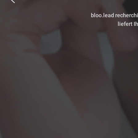
bloo.lead analysiert
bloo.lead ist Ihre K
bloo.lead recherchi
Ihne
liefert 