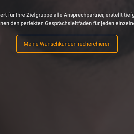
 Ihre Website-Besucher vollautomatisch, erstellt tiefgehend
I-gestützte Lösung, die Website-Klicks in Echtzeit in quali
ert für Ihre Zielgruppe alle Ansprechpartner, erstellt tie
n den perfekten Gesprächsleitfaden für jeden einzelnen 
Leads für Ihr Vertriebsteam verwandelt. Vollautomatisch
Ihnen den perfekten Gesprächsleitfaden für jeden einzel
Meine Wunschkunden recherchieren