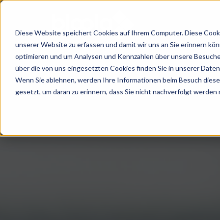
Diese Website speichert Cookies auf Ihrem Computer. Diese Cooki
unserer Website zu erfassen und damit wir uns an Sie erinnern kö
Consulting
Wissen
Lösungen
Über
optimieren und um Analysen und Kennzahlen über unsere Besucher
über die von uns eingesetzten Cookies finden Sie in unserer Datens
Wenn Sie ablehnen, werden Ihre Informationen beim Besuch dieser 
Workshops
Guides
Agentic
unsere
gesetzt, um daran zu erinnern, dass Sie nicht nachverfolgt werden
/
AI
Ergebnisse
5
eLearning
/ KI-
Success
Schritte
Agenten
Management
Stories
zur
Marketing
und
erfolgreichen
Blog
Agent
KI
KI-
Digitaler
Nutzung
Produktberater
Strategieentwicklung
Wandel
mit
KI
Serviceberater
Podcast
KI
B2B