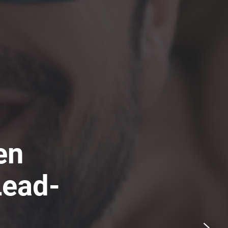
en
Lead-