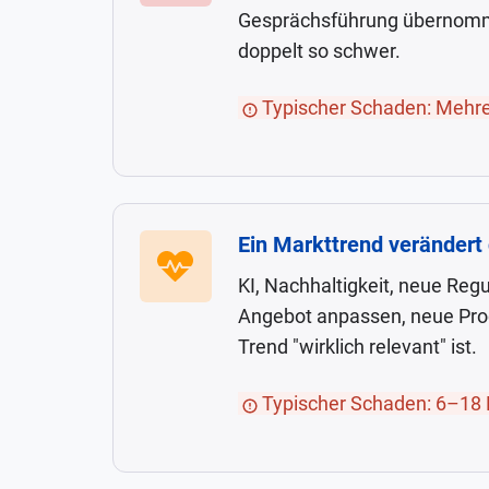
launcht
Gesprächsführung übernommen.
Strategie
ein
doppelt so schwer.
neues
Referenzen
Produkt
Typischer Schaden: Mehrer
in
—
Marketing,
und
Vertrieb,
Ihr
Service
Vertrieb
Ein Markttrend verändert
Ein
und
erfährt
Markttrend
Personalwesen
es
KI, Nachhaltigkeit, neue Reg
verändert
8
Angebot anpassen, neue Produ
den
Wochen
Trend "wirklich relevant" ist.
Bedarf
später
Ihrer
Typischer Schaden: 6–18 
aus
Kernkunden
der
—
Fachpresse.