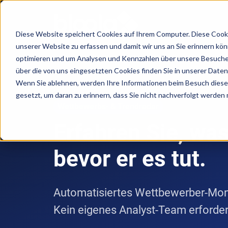
Diese Website speichert Cookies auf Ihrem Computer. Diese Cooki
unserer Website zu erfassen und damit wir uns an Sie erinnern kö
Consulting
Wissen
Lösungen
Über
optimieren und um Analysen und Kennzahlen über unsere Besucher
über die von uns eingesetzten Cookies finden Sie in unserer Datens
Wenn Sie ablehnen, werden Ihre Informationen beim Besuch dieser 
Workshops
Guides
Agentic
unsere
gesetzt, um daran zu erinnern, dass Sie nicht nachverfolgt werden
/
AI
Ergebnisse
Wettbewerbs- & Trendradar
5
eLearning
/ KI-
Erfahren Sie, wa
Success
Schritte
Agenten
Management
Stories
zur
bevor er es tut.
Marketing
und
erfolgreichen
Blog
Agent
KI
KI-
Digitaler
Nutzung
Automatisiertes Wettbewerber-Monit
Produktberater
Strategieentwicklung
Wandel
mit
Kein eigenes Analyst-Team erforder
KI
Serviceberater
Podcast
KI
B2B