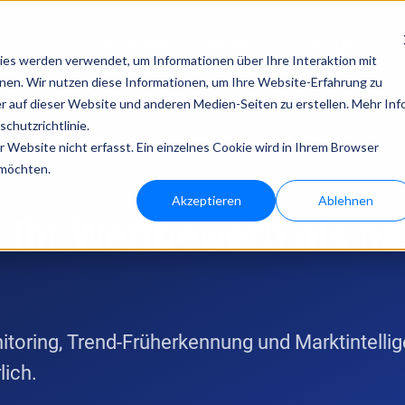
Consulting
Wissen
Lösungen
T
es werden verwendet, um Informationen über Ihre Interaktion mit
nnen. Wir nutzen diese Informationen, um Ihre Website-Erfahrung zu
Technologien von bloola
 auf dieser Website und anderen Medien-Seiten zu erstellen. Mehr Inf
chutzrichtlinie.
Website nicht erfasst. Ein einzelnes Cookie wird in Ihrem Browser
bloo.agent
bloo.identity
 möchten.
Akzeptieren
Ablehnen
s Ihr Wettbewerb als nä
oring, Trend-Früherkennung und Marktintelligen
lich.