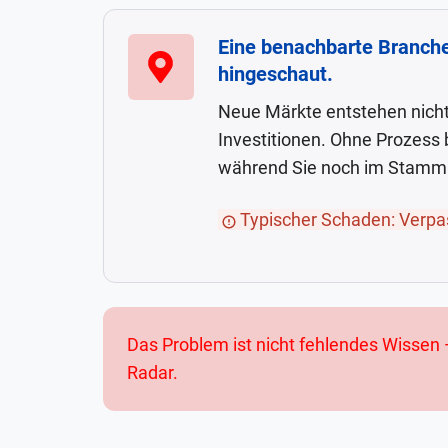
Sie
reagieren
Eine benachbarte Branche
Eine
6
hingeschaut.
benachbarte
Monate
Branche
Neue Märkte entstehen nicht
nach
hätte
Investitionen. Ohne Prozess 
dem
perfekt
während Sie noch im Stamm
Wettbewerb.
zu
Ihrem
Typischer Schaden: Verpa
Angebot
gepasst
—
aber
Das Problem ist nicht fehlendes Wissen —
niemand
Radar.
hat
systematisch
hingeschaut.