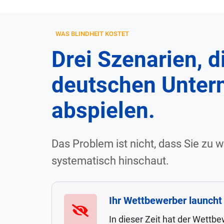
für
Lead
Personal
Markt und
Generierung
Trend
WAS BLINDHEIT KOSTET
Strategie
Trend-
Beobachtung
Drei Szenarien, di
/ Marktanalyse
Vertrieb
KI
deutschen Unte
für
Erfolgsgeschichten
Vertrieb, Marketing
abspielen.
&
Künstliche
Produkt-
Intelligenz
Management
Das Problem ist nicht, dass Sie zu w
Marketing
systematisch hinschaut.
/
Vertrieb
Ihr Wettbewerber launcht 
Ihr
Personal
Wettbewerber
In dieser Zeit hat der Wettb