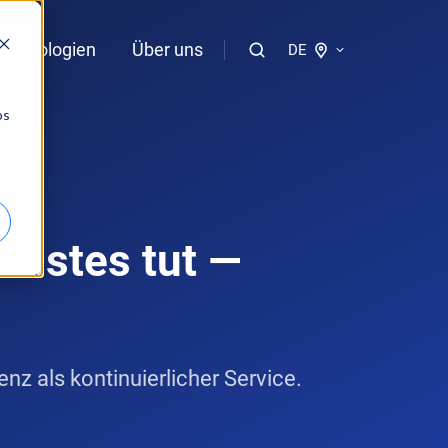
echnologien
Über uns
DE
os
Praktischer KI-Guide
chstes tut —
z als kontinuierlicher Service.